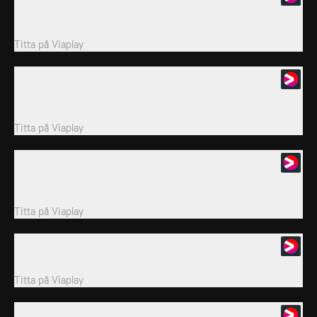
Medan Yi och gänget försöker klura ut hur Yis magi fungerar,
upptäcker de att Everest verkar lite...
Titta på
Viaplay
3. Kloakkarpen och museikuppen
Jorden skälver och ett högljutt mullrande signalerar att en ny
varelse har anlänt, men Yi och Jin...
Titta på
Viaplay
4. Peng mot Peng
När den lokala godisbutiken plötsligt stänger, är Mo Mo upptagen
med att försöka återskapa dess...
Titta på
Viaplay
5. Jins nya look
Efter ett slafsigt slick från Merti blir Jin osynlig!
Titta på
Viaplay
6. En jättekålig dag