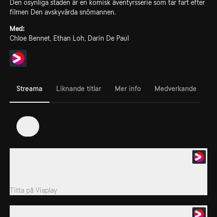
Den osynliga staden är en komisk äventyrsserie som tar fart efter
filmen Den avskyvärda snömannen.
Med:
Chloe Bennet, Ethan Loh, Darin De Paul
Streama
Liknande titlar
Mer info
Medverkande
1
1. Everests återkomst
Efter det som hände i filmen, kämpar Yi med att återskapa sin
violinmagi utan Everest.
Titta på
Viaplay
2. Välkommen hem, Everest!