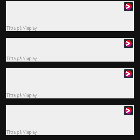
10. Kinesiska Nian-året del 2
Yi inser att Peng och Everest blev bortförda av Nian, den
legendariska drakliknande varelsen som...
Titta på
Viaplay
11. Vem ropar Wu på?
Invånarna är osäkra på vad de ska tycka om magiska varelser.
Titta på
Viaplay
12. Det dissade diket
Besättningen får sitt första ping på sin nya app för att hjälpa
varelser! En uttorkad...
Titta på
Viaplay
13. Den niosvansade räven
Upptäcker besättningen den niosvansade räven, en skojare med
rötter i kinesisk folktro.
Titta på
Viaplay