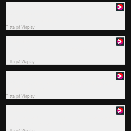
14. Yis minsta fan
Medan Everest går igenom några typiska tonårsproblem kommer
LiLi, en bedårande nioåring.
Titta på
Viaplay
15. Qilin-mani
Folk blir som tokiga när den berömda Qilin dyker upp framför Yis
byggnad.
Titta på
Viaplay
16. Barack-attack
Besättningen spårar upp källan till den förödande roboten "Qilin"
och blir till slut fångade.
Titta på
Viaplay
17. Vi köttar på
Tack vare en inaktiv - men magisk - köttbit vid namn Taisui som
faller från himlen hamnar Yi i en...
Titta på
Viaplay