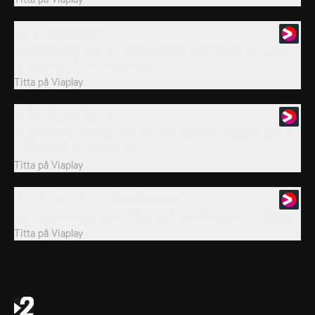
18. En hårresande natt
Vårt team beger sig ut ur staden för att njuta av naturen på en
tidigare populär campingplats,...
Titta på
Viaplay
19. Det är snart din tur
Yi och teamet får en strid ström av pings från människor som är
frustrerade över varelserna.
Titta på
Viaplay
20. Vänligen vänta medan du kopplas fram
De magiska varelserna har försvunnit och världen har blivit grå.
Titta på
Viaplay