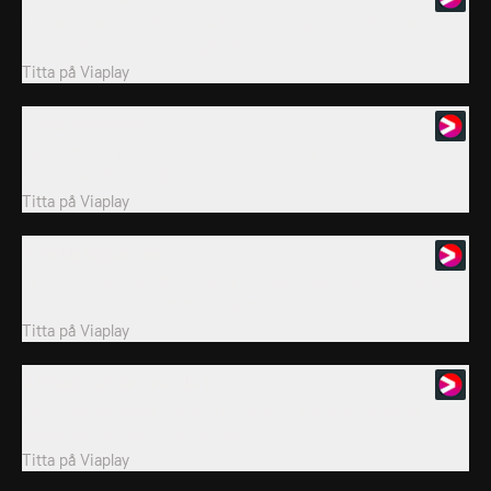
Yi kämpar med att hinna med allt hon åtagit sig och en av Mertis
ungar är kvar i hennes byggnad.
Titta på
Viaplay
7. Yeti-vidskepelse
Peng veta från Mo Mo att det är hans stora "otursår" i
zodiakkalendern - vilket innebär otur.
Titta på
Viaplay
8. Padda längtar hem
En padda som uppfyller önskningar dyker upp i Yis och gängets
liv ska recenseras av en matkritiker.
Titta på
Viaplay
9. Kinesiska Nian-året del 1
Det är det kinesiska nyåret! Yi och Jin är upptagna med sina
respektive festivalframträdanden,...
Titta på
Viaplay