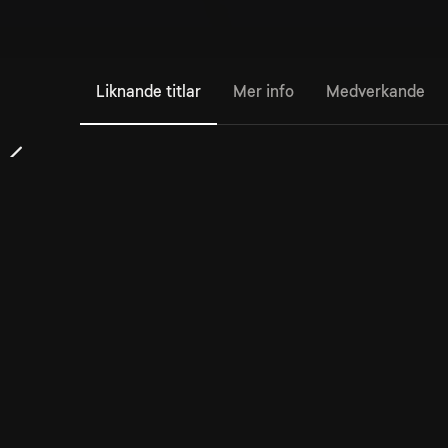
Liknande titlar
Mer info
Medverkande