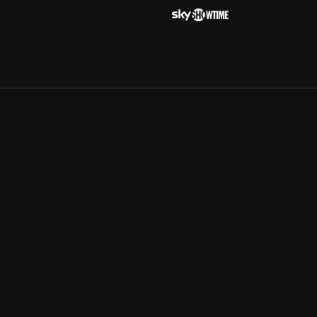
Allmänna villkor
Kun
Integritetspolicy
Pre
Cookiepolicy
Kon