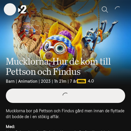
Sök
Mucklorna: Hur de kom till
Pettson och Findus
4.0
Barn | Animation | 2023 | 1h 21m | 7 år
Mucklorna bor på Pettson och Findus gård men innan de flyttade
dit bodde de i en stökig affär.
Med: