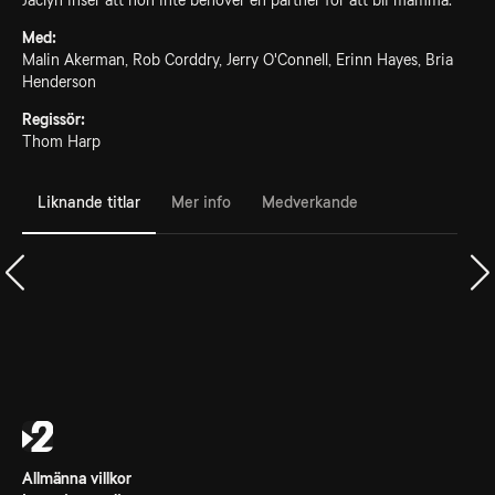
Jaclyn inser att hon inte behöver en partner för att bli mamma.
Med:
Malin Akerman, Rob Corddry, Jerry O'Connell, Erinn Hayes, Bria
Henderson
Regissör:
Thom Harp
Liknande titlar
Mer info
Medverkande
Allmänna villkor