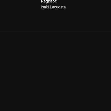
Regissör:
Isaki Lacuesta
Allmänna villkor
Kun
Integritetspolicy
Pre
Cookiepolicy
Kon