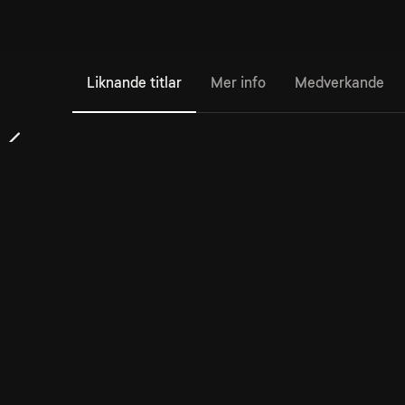
Liknande titlar
Mer info
Medverkande