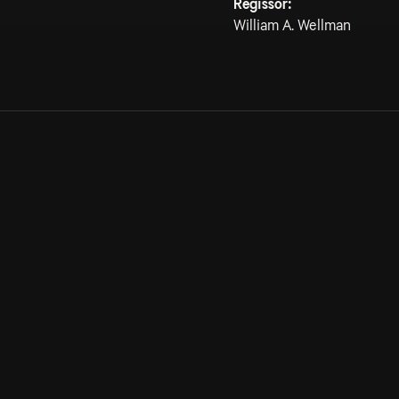
Regissör:
William A. Wellman
Allmänna villkor
Kun
Integritetspolicy
Pre
Cookiepolicy
Kon