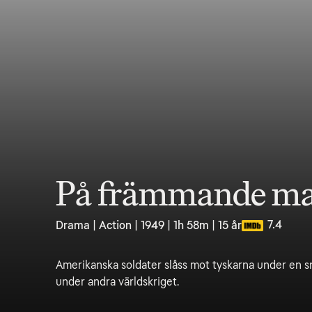
På främmande m
7.4
Drama | Action | 1949 | 1h 58m | 15 år
Amerikanska soldater slåss mot tyskarna under en s
under andra världskriget.