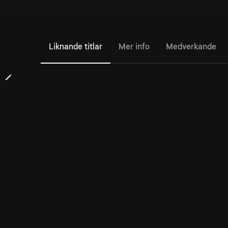
Liknande titlar
Mer info
Medverkande