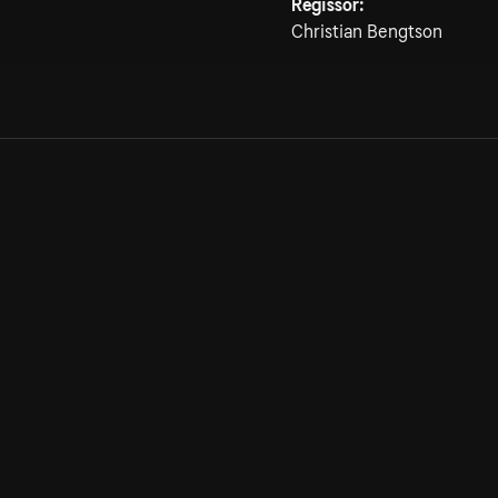
Regissör:
Christian Bengtson
Allmänna villkor
Kun
Integritetspolicy
Pre
Cookiepolicy
Kon