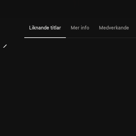
Liknande titlar
Mer info
Medverkande