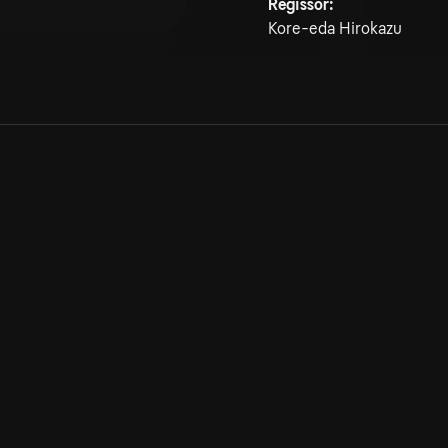
Regissör:
Kore-eda Hirokazu
Allmänna villkor
Kun
Integritetspolicy
Pre
Cookiepolicy
Kon