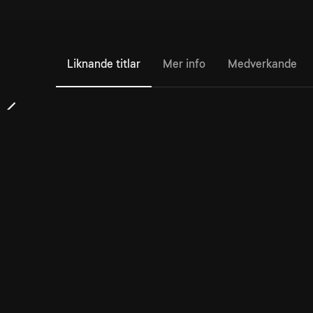
Liknande titlar
Mer info
Medverkande