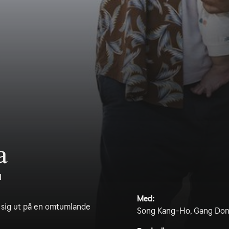
a
1
Med:
r sig ut på en omtumlande
Song Kang-Ho, Gang Don