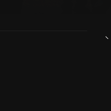
dservice
ss
takta oss