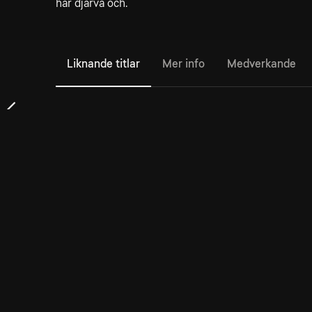
här djärva och.
Liknande titlar
Mer info
Medverkande