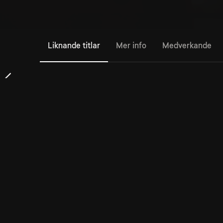
Liknande titlar
Mer info
Medverkande