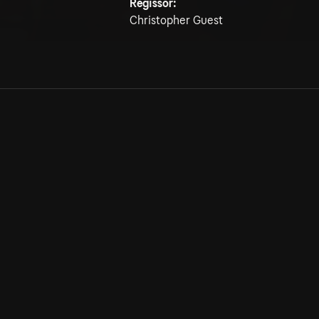
Regissör:
Christopher Guest
Allmänna villkor
Kun
Integritetspolicy
Pre
Cookiepolicy
Kon