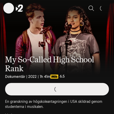
Sök
My So-Called High School
Rank
6.5
Dokumentär | 2022 | 1h 41m
En granskning av högskoleantagningen i USA skildrad genom
studenterna i musikalen.