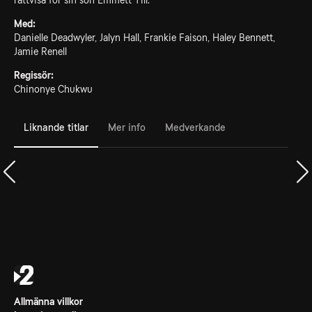
rättvisa för sin son Emmett Till.
Med:
Danielle Deadwyler, Jalyn Hall, Frankie Faison, Haley Bennett,
Jamie Renell
Regissör:
Chinonye Chukwu
Liknande titlar
Mer info
Medverkande
Allmänna villkor