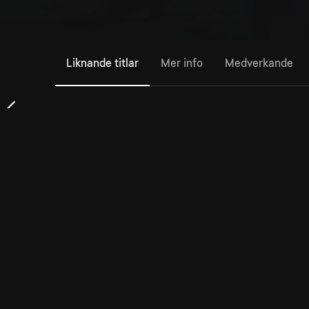
Liknande titlar
Mer info
Medverkande