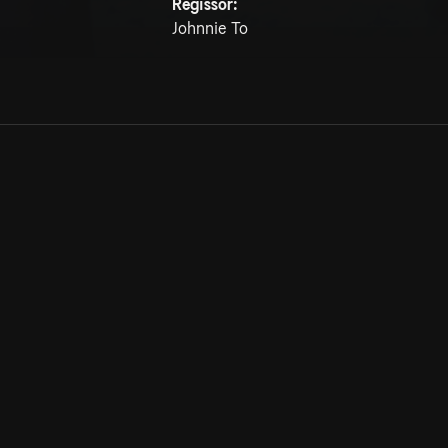
Regissör:
Johnnie To
Allmänna villkor
Kun
Integritetspolicy
Pre
Cookiepolicy
Kon