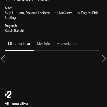
och vänsterterrorism är Katten...
Med:
Skip Hinnant, Rosetta LeNoire, John McCurry, Judy Engles, Phil
Seuling
Regissör:
Ralph Bakshi
Liknande titlar
Mer info
Medverkande
Allmänna villkor