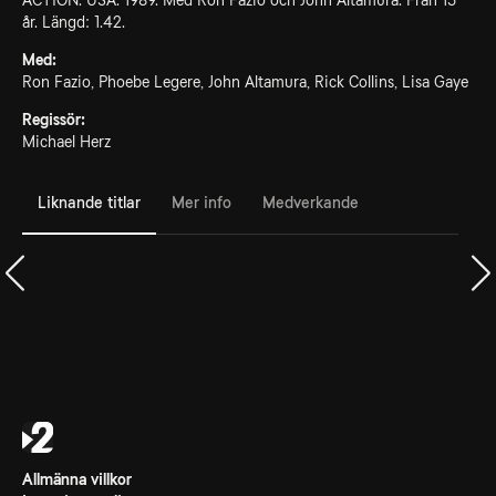
ACTION. USA. 1989. Med Ron Fazio och John Altamura. Från 15
år. Längd: 1.42.
Med:
Ron Fazio, Phoebe Legere, John Altamura, Rick Collins, Lisa Gaye
Regissör:
Michael Herz
Liknande titlar
Mer info
Medverkande
Allmänna villkor