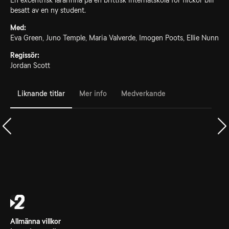
En excentrisk lärarinna på en brittisk internatskola för flickor blir
besatt av en ny student.
Med:
Eva Green, Juno Temple, Maria Valverde, Imogen Poots, Ellie Nunn
Regissör:
Jordan Scott
Liknande titlar
Mer info
Medverkande
Allmänna villkor