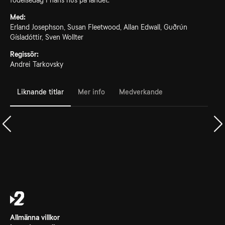
födelsedag i hans hus på landet.
Med:
Erland Josephson, Susan Fleetwood, Allan Edwall, Guðrún
Gísladóttir, Sven Wollter
Regissör:
Andrei Tarkovsky
Liknande titlar
Mer info
Medverkande
Allmänna villkor