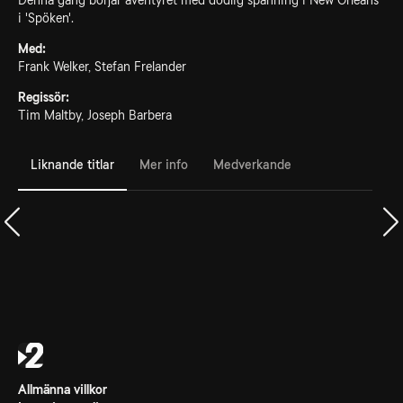
Denna gång börjar äventyret med dödlig spänning i New Orleans
i 'Spöken'.
Med:
Frank Welker, Stefan Frelander
Regissör:
Tim Maltby, Joseph Barbera
Liknande titlar
Mer info
Medverkande
Allmänna villkor