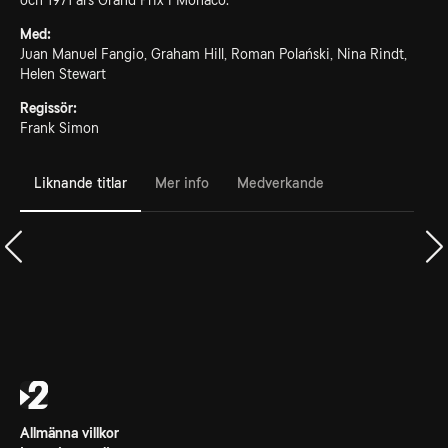
och 1971 års Grand Prix i Monaco.
Med:
Juan Manuel Fangio, Graham Hill, Roman Polański, Nina Rindt,
Helen Stewart
Regissör:
Frank Simon
Liknande titlar
Mer info
Medverkande
Allmänna villkor