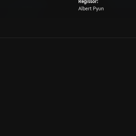
Regissör:
Albert Pyun
Allmänna villkor
Kun
Integritetspolicy
Pre
Cookiepolicy
Kon