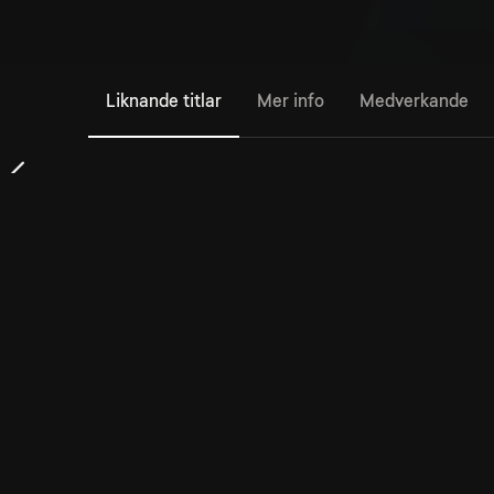
Liknande titlar
Mer info
Medverkande