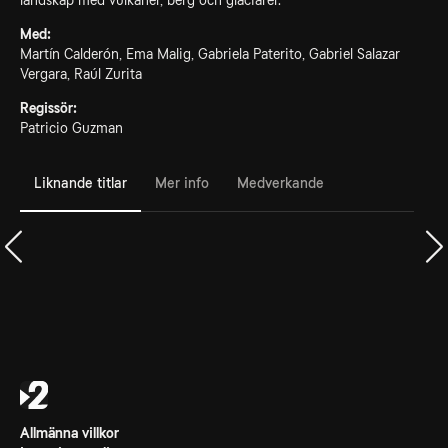
landskap med vulkaner, berg och glaciärer.
Med:
Martín Calderón, Ema Malig, Gabriela Paterito, Gabriel Salazar
Vergara, Raúl Zurita
Regissör:
Patricio Guzman
Liknande titlar
Mer info
Medverkande
Allmänna villkor