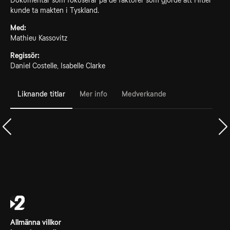
Dokumentär som fokuserar på de faktorer som gjorde att Hitler
kunde ta makten i Tyskland.
Med:
Mathieu Kassovitz
Regissör:
Daniel Costelle, Isabelle Clarke
Liknande titlar
Mer info
Medverkande
Allmänna villkor