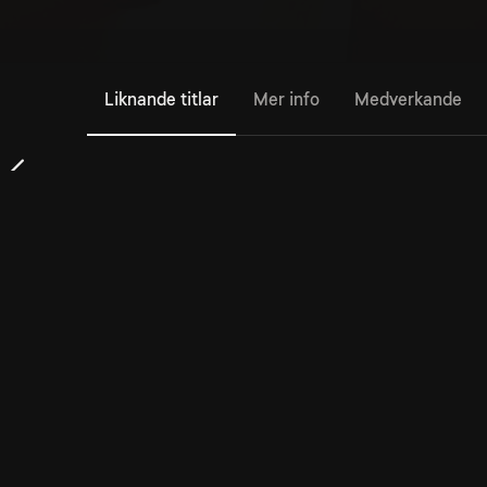
Liknande titlar
Mer info
Medverkande