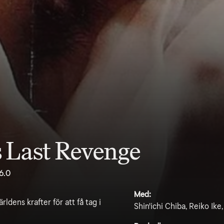
s Last Revenge
6.0
Med:
dens krafter för att få tag i
Shin'ichi Chiba, Reiko Ike