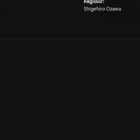
Regissör:
Shigehiro Ozawa
Allmänna villkor
Kun
Integritetspolicy
Pre
Cookiepolicy
Kon