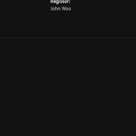
Regissör:
John Woo
Allmänna villkor
Kun
Integritetspolicy
Pre
Cookiepolicy
Kon