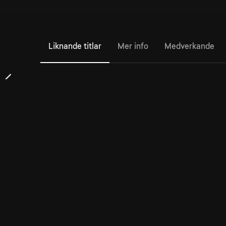
Liknande titlar
Mer info
Medverkande