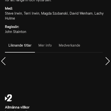
för att fånga in och flytta den.
Med:
Steve Irwin, Terri Irwin, Magda Szubanski, David Wenham, Lachy
Hulme
Regissör:
John Stainton
Liknande titlar
Mer info
Medverkande
Allmänna villkor