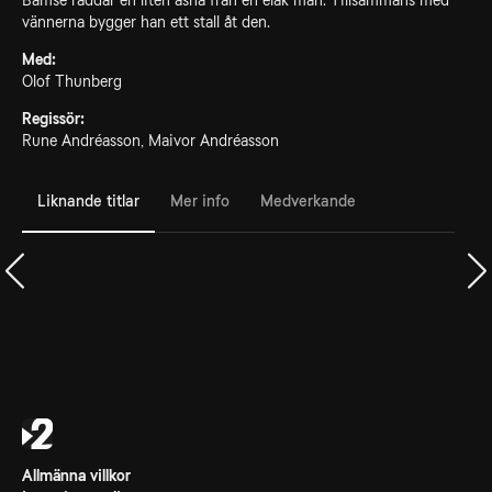
Bamse räddar en liten åsna från en elak man. Tillsammans med
vännerna bygger han ett stall åt den.
Med:
Olof Thunberg
Regissör:
Rune Andréasson, Maivor Andréasson
Liknande titlar
Mer info
Medverkande
Allmänna villkor