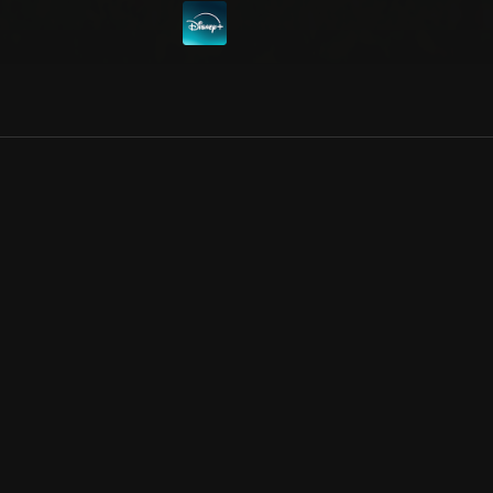
Allmänna villkor
Kun
Integritetspolicy
Pre
Cookiepolicy
Kon