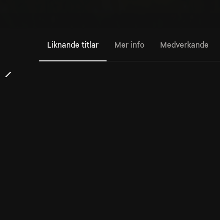
Liknande titlar
Mer info
Medverkande