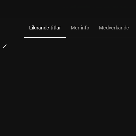
Liknande titlar
Mer info
Medverkande