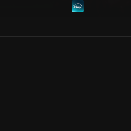
Allmänna villkor
Kun
Integritetspolicy
Pre
Cookiepolicy
Kon