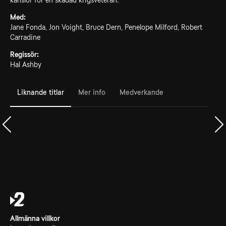
känslor för en skadad krigsveteran.
Med:
Jane Fonda, Jon Voight, Bruce Dern, Penelope Milford, Robert
Carradine
Regissör:
Hal Ashby
Liknande titlar
Mer info
Medverkande
Allmänna villkor