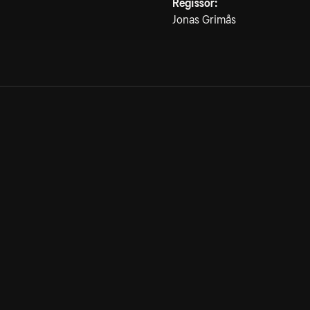
Regissör:
Jonas Grimås
Allmänna villkor
Kun
Integritetspolicy
Pre
Cookiepolicy
Kon