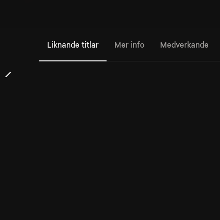
Liknande titlar
Mer info
Medverkande