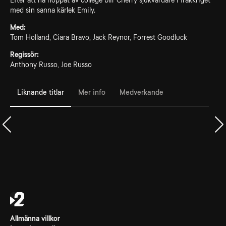
Efter att ha hoppat av college blir Cherry sjukvårdare i Irakkriget
med sin sanna kärlek Emily.
Med:
Tom Holland, Ciara Bravo, Jack Reynor, Forrest Goodluck
Regissör:
Anthony Russo, Joe Russo
Liknande titlar
Mer info
Medverkande
Allmänna villkor