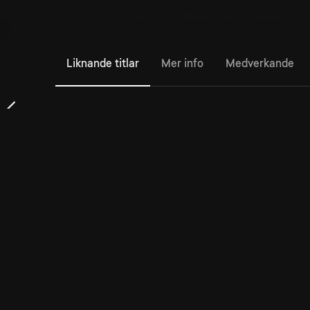
Liknande titlar
Mer info
Medverkande