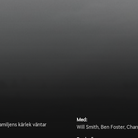
Med:
familjens kärlek väntar
Will Smith, Ben Foster, Cha