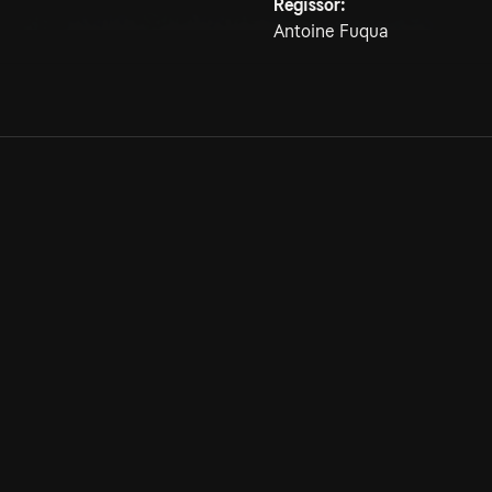
Regissör:
Antoine Fuqua
Allmänna villkor
Kun
Integritetspolicy
Pre
Cookiepolicy
Kon