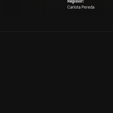
Regissör:
Carlota Pereda
Allmänna villkor
Kun
Integritetspolicy
Pre
Cookiepolicy
Kon