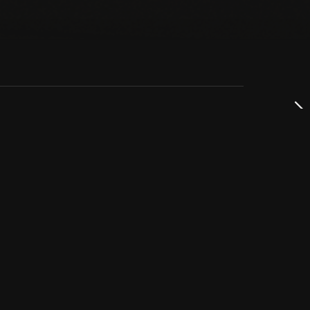
dservice
ss
takta oss