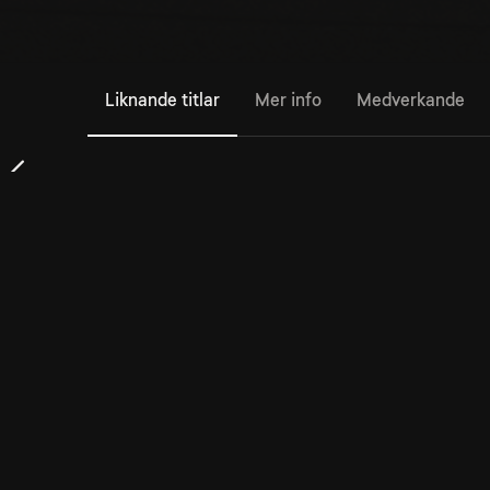
Liknande titlar
Mer info
Medverkande