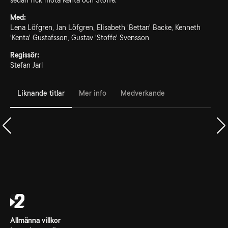
sedan fick möta Kenta och Stoffe.
Med:
Lena Löfgren, Jan Löfgren, Elisabeth 'Bettan' Backe, Kenneth
'Kenta' Gustafsson, Gustav 'Stoffe' Svensson
Regissör:
Stefan Jarl
Liknande titlar
Mer info
Medverkande
Allmänna villkor