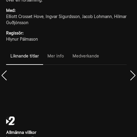
över en församling.
Med:
Elliott Crosset Hove, Ingvar Sigurdsson, Jacob Lohmann, Hilmar
Guðjónsson
Regissör:
Hlynur Pálmason
Liknande titlar
Mer info
Medverkande
Allmänna villkor