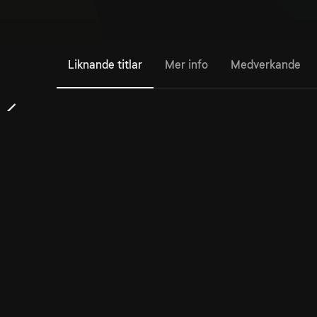
Liknande titlar
Mer info
Medverkande