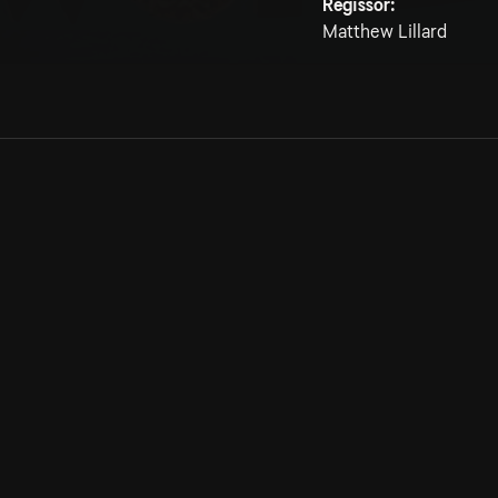
Regissör:
Matthew Lillard
Allmänna villkor
Kun
Integritetspolicy
Pre
Cookiepolicy
Kon