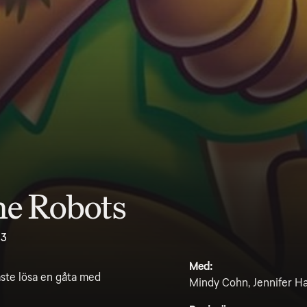
he Robots
.3
Med:
åste lösa en gåta med
Mindy Cohn, Jennifer H