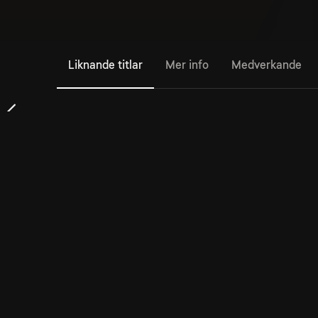
Liknande titlar
Mer info
Medverkande