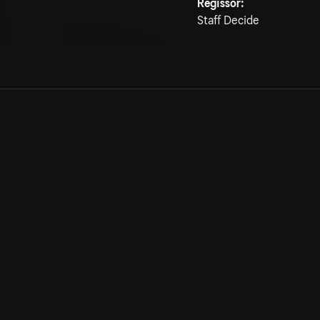
Regissör:
Staff Decide
Allmänna villkor
Kun
Integritetspolicy
Pre
Cookiepolicy
Kon