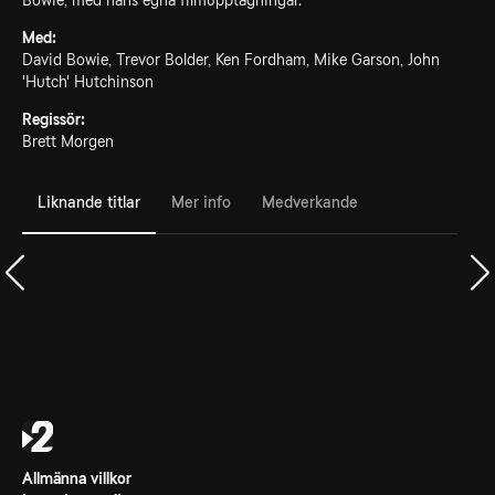
Bowie, med hans egna filmupptagningar.
Med:
David Bowie, Trevor Bolder, Ken Fordham, Mike Garson, John
'Hutch' Hutchinson
Regissör:
Brett Morgen
Liknande titlar
Mer info
Medverkande
Allmänna villkor