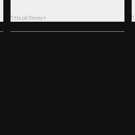
Pola och Pompilio seglar på en jättesköldpaddas skal
M
nedför en farlig giftig flod.
a
Titta på
Disney+
T
8. Ballongresa
Diego lyckas täta sprickan och ber sin mormor att
inte radera hans vänners minnen.
Titta på
Disney+
Allmänna villkor
Kun
Integritetspolicy
Pre
Cookiepolicy
Kon
Tillgänglighet