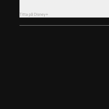
Grottan översvämmas och strömmarna skingrar
gruppen! Alla kommer att möta nya faror.
Titta på
Disney+
7. Svek
Martin utför sin plan att förstöra familjen Calderons
ultraljudsborr, men upptäcks.
Titta på
Disney+