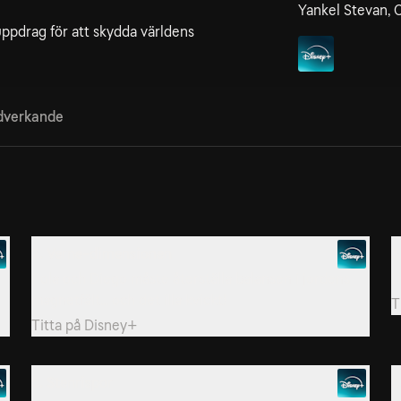
Yankel Stevan, 
uppdrag för att skydda världens
verkande
2. Verne-dimensionen
3
Pola och Diego måste återställa balansen i jordens
D
magnetfält... och det illa kvickt!
T
Titta på
Disney+
5. Stenrispor
6