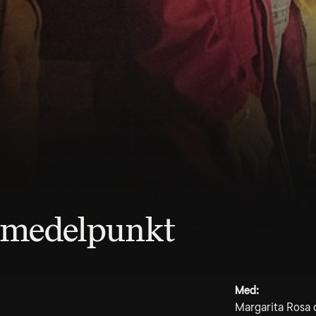
s medelpunkt
Med:
Margarita Rosa d