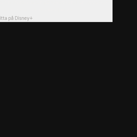
artin utreder basen på Nordpolen. Han upptäcker
tt familjen Calderon borrar jorden.
itta på
Disney+
dservice
ss
takta oss