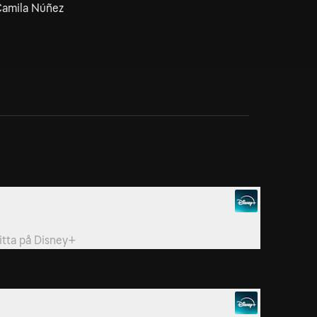
Camila Núñez
. Episode 3
iego och Pola måste fixa läckaget i jordens kärna.
itta på
Disney+
. Dinosaurieland