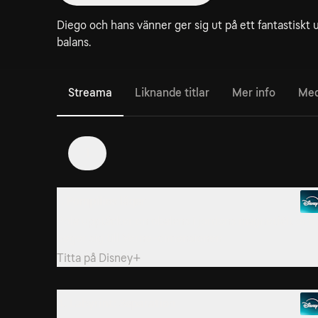
Diego och hans vänner ger sig ut på ett fantastiskt 
balans.
Streama
Liknande titlar
Mer info
Med
1
1. Pompilios läger
Pola upptäcker en obalans i jordens magnetfält och
beger sig till Verne-dimensionen.
Titta på
Disney+
4. Labyrint: Separation