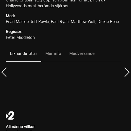
Charlie Chaplin steg upp från slummen för att bli en av
Hollywoods mest berömda stjärnor.
Med:
Pearl Mackie, Jeff Rawle, Paul Ryan, Matthew Wolf, Dickie Beau
Regissör:
Peter Middleton
Liknande titlar
Mer info
Medverkande
Allmänna villkor