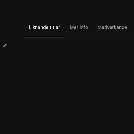
Liknande titlar
Mer info
Medverkande