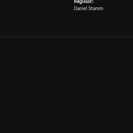
Regissör:
Daniel Stamm
Allmänna villkor
Kun
Integritetspolicy
Pre
Cookiepolicy
Kon