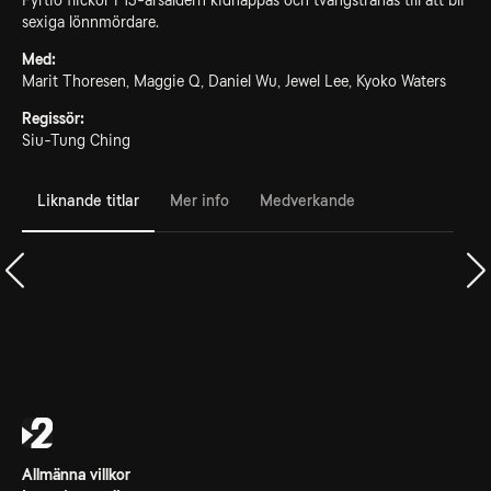
Fyrtio flickor i 13-årsåldern kidnappas och tvångstränas till att bli
sexiga lönnmördare.
Med:
Marit Thoresen, Maggie Q, Daniel Wu, Jewel Lee, Kyoko Waters
Regissör:
Siu-Tung Ching
Liknande titlar
Mer info
Medverkande
Allmänna villkor