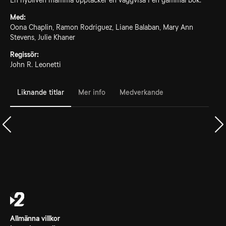
En nybliven mamma upptäcker en vaggvisa i en gammal bok.
Med:
Oona Chaplin, Ramon Rodriguez, Liane Balaban, Mary Ann
Stevens, Julie Khaner
Regissör:
John R. Leonetti
Liknande titlar
Mer info
Medverkande
Allmänna villkor