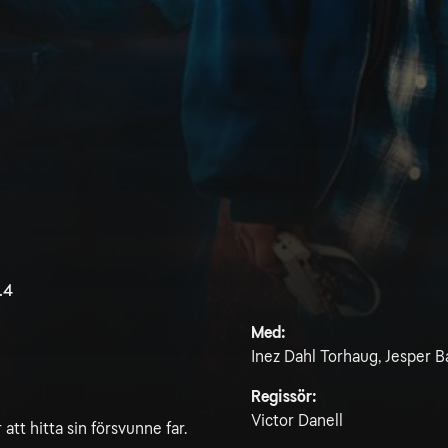
.4
Med:
Inez Dahl Torhaug, Jesper B
Regissör:
Victor Danell
tt hitta sin försvunne far.