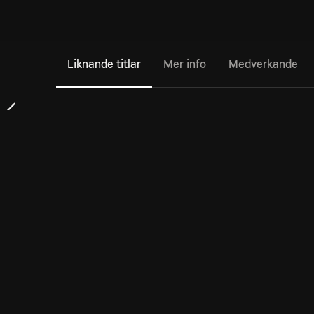
Liknande titlar
Mer info
Medverkande