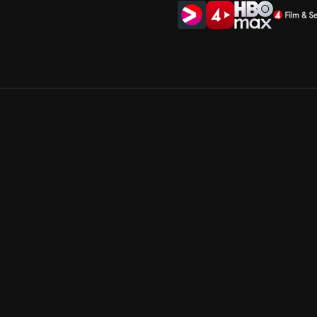
Allmänna villkor
Kun
Integritetspolicy
Pre
Cookiepolicy
Kon