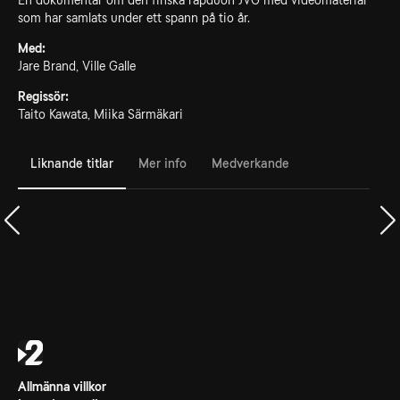
En dokumentär om den finska rapduon JVG med videomaterial
som har samlats under ett spann på tio år.
Med:
Jare Brand, Ville Galle
Regissör:
Taito Kawata, Miika Särmäkari
Liknande titlar
Mer info
Medverkande
Allmänna villkor