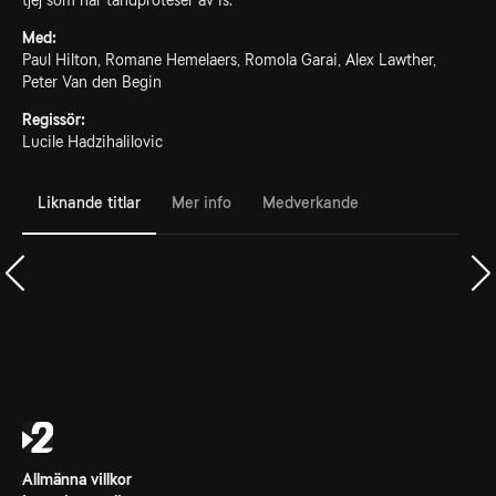
tjej som har tandproteser av is.
Med:
Paul Hilton, Romane Hemelaers, Romola Garai, Alex Lawther,
Peter Van den Begin
Regissör:
Lucile Hadzihalilovic
Liknande titlar
Mer info
Medverkande
Allmänna villkor