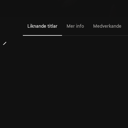
Liknande titlar
Mer info
Medverkande