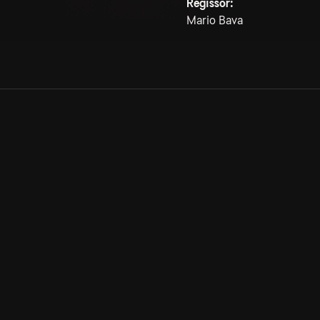
Regissör:
Mario Bava
Allmänna villkor
Kun
Integritetspolicy
Pre
Cookiepolicy
Kon