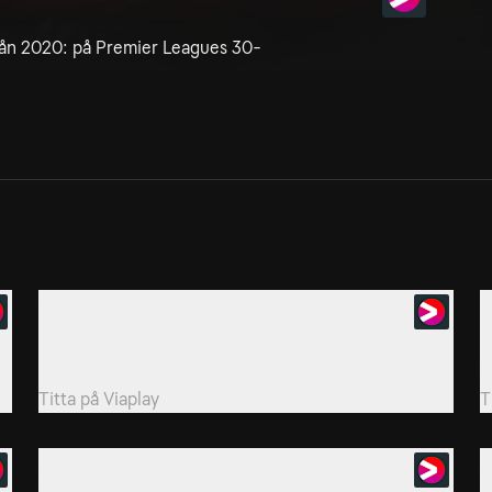
a från 2020: på Premier Leagues 30-
2. The Team that Jack Built
3
Hur Rovers blev den första och enda "town" som
N
vann en Premier League-titel?
f
Titta på
Viaplay
T
5. The Invincibles. Arsenal's unbeaten team of
6