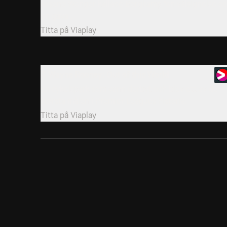
Arsene Wenger kallade Bergkamp "en välsignelse o
en gåva".
Titta på
Viaplay
7. Wayne Rooney: Out of this World
En cykelspark som vann derbyt och blev ett av de
största målen i Premier Leagues historia.
Titta på
Viaplay
10. Klopp’s Champions - A Liverpool Love Story
Jürgen Klopp förvandlade Liverpool och satte punkt
för deras 30 år långa väntan på en ligatitel.
Titta på
Viaplay