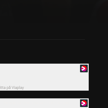
. The Game of the Century: Keegan’s Entertainers
ewcastle Uniteds lag 1995/1996 försökte vinna sin
örsta titel på 69 år - och misslyckades.
itta på
Viaplay
. The Special One: Jose Mourinho Arrives