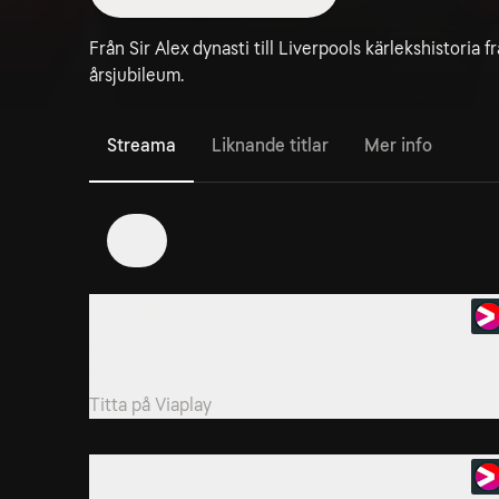
Från Sir Alex dynasti till Liverpools kärlekshistori
årsjubileum.
Streama
Liknande titlar
Mer info
1
1. Sir Alex Ferguson: Rise of a Dynasty
Med ingen ligatitel på 26 år byggdes trycket upp på
Alex Fergusons tid i Manchester United.
Titta på
Viaplay
4. Dennis Bergkamp: Genius of Space