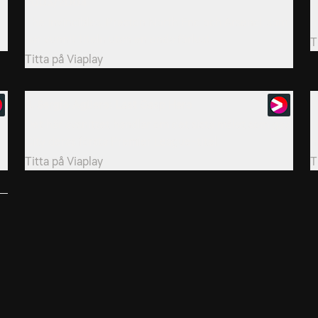
2003/2004
ch
H
The Invincibles, Preston North End och Arsenal, som
m
har vunnit titeln utan en enda förlust.
T
Titta på
Viaplay
8. Sergio Agüero: Last Gasp Hero
9
Det här avsnittet handlar om det sista målet som gav
H
City deras första Premier League-titel.
n
Titta på
Viaplay
T