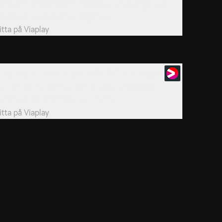
an kom, han vann och han satte Chelsea på kurs
ot att bli ett globalt kraftpaket.
itta på
Viaplay
. Fairytale Foxes. Leicester City’s Title Miracle
ur i all världen gick Claudio Ranieris lag från
edflyttningskandidater till Premier...
itta på
Viaplay