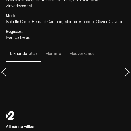
Frånskilde Jacques driver en mindre, konkursmässig
vinverksamhet.
Med:
Isabelle Carré, Bernard Campan, Mounir Amamra, Olivier Claverie
Regissör:
Ivan Calbérac
Liknande titlar
Mer info
Medverkande
Allmänna villkor