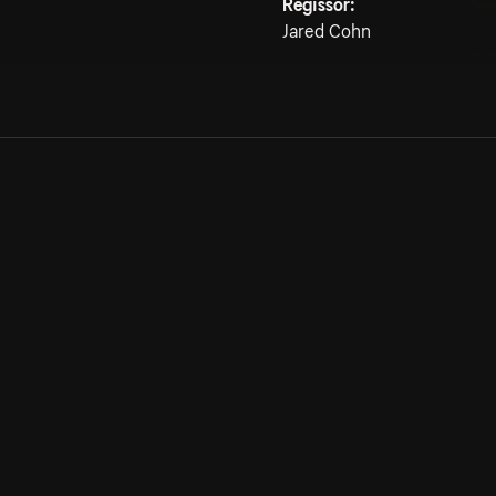
Regissör:
Jared Cohn
Allmänna villkor
Kun
Integritetspolicy
Pre
Cookiepolicy
Kon