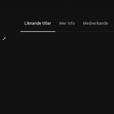
Liknande titlar
Mer info
Medverkande